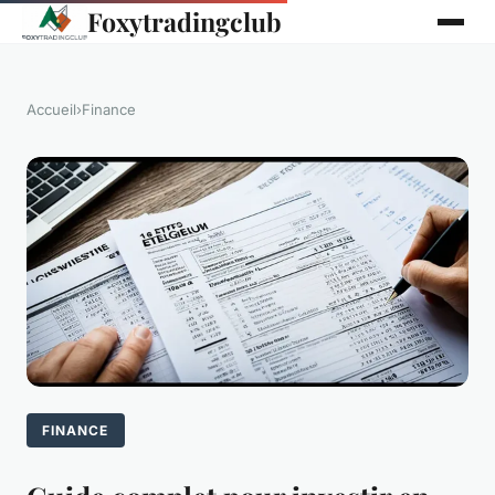
Foxytradingclub
Accueil
›
Finance
FINANCE