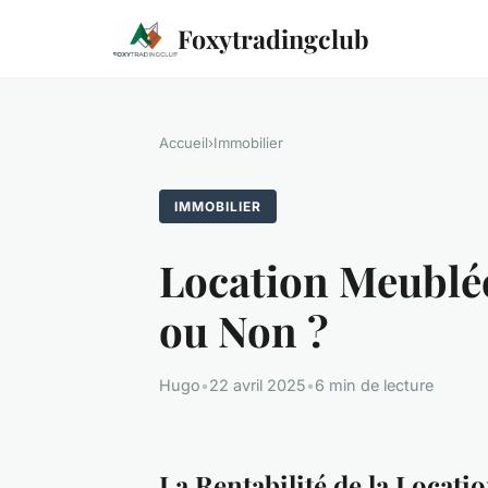
Foxytradingclub
Accueil
›
Immobilier
IMMOBILIER
Location Meublée
ou Non ?
Hugo
•
22 avril 2025
•
6 min de lecture
La Rentabilité de la Locat