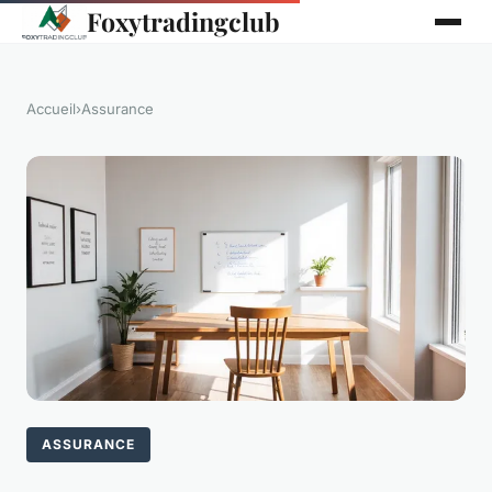
Foxytradingclub
Accueil
›
Assurance
ASSURANCE